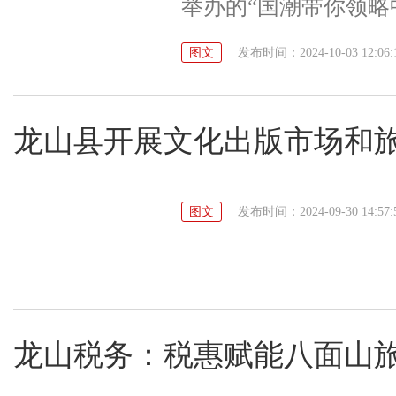
举办的“国潮带你领略
多游客，大家感受历
图文
发布时间：2024-10-03 12:06:
耶秦简博物馆室内展
驻足观赏，每个人都
丽之中，展厅内的灯
龙山县开展文化出版市场和
得熠熠生辉。假期期
绘蓝图，十米长卷颂
殊的方式，向祖国献上
图文
发布时间：2024-09-30 14:57:
日期间，游客还可以
搭，沉浸式游览博物
龙山税务：税惠赋能八面山