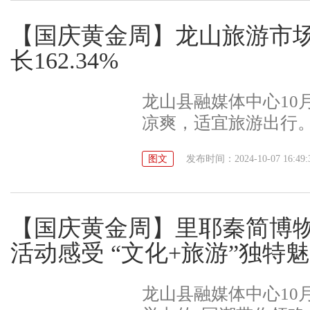
饮澧水之源之清泉，
【国庆黄金周】龙山旅游市场
风味正宗的土家腊肉
长162.34%
山露营基地负责人介
基地的基础设施、服
龙山县融媒体中心10
共接待游客3000余
凉爽，适宜旅游出行
豆、土鸡等农产品1万
入监测的6大旅游区共接
图文
发布时间：2024-10-07 16:49:
拉景区、八面山景区
3.7万、5.89万和7.
292.80%和143.
【国庆黄金周】里耶秦简博
期间，龙山县各大景
活动感受 “文化+旅游”独特
多样、精彩纷呈的“文
客，全县各地旅游市
龙山县融媒体中心10