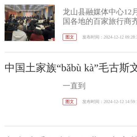
龙山县融媒体中心12月
国各地的百家旅行商齐
行商采风考察活动暨“
图文
发布时间：2024-12-12 09:28:
介会上，副县长曾首
资源、独特的民族文
门及部分景区还进行
中国土家族“bǎbù kà”毛古
介活动旨在持续加强
文旅市场消费活力，
一直到
作，互为客源地、出
游设施、品牌、客源
图文
发布时间：2024-12-12 14:59: