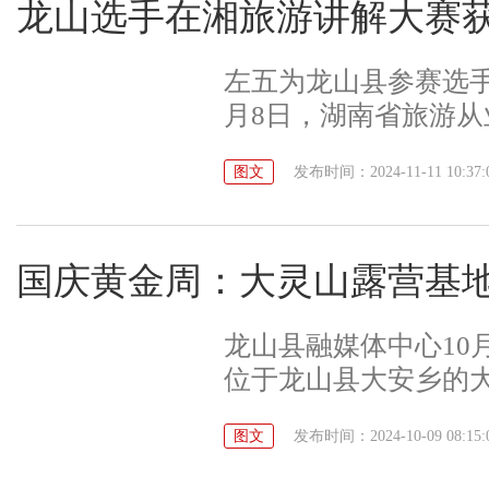
龙山选手在湘旅游讲解大赛
左五为龙山县参赛选手 
月8日，湖南省旅游从
识”讲解词大赛在张家
图文
发布时间：2024-11-11 10:37:
自全省各市州的参赛
参赛选手张亚玲获三
铸牢中华民族共同体
国庆黄金周：大灵山露营基
民族交往交流交融计
牢中华民族共同体意
龙山县融媒体中心10
民族大团结故事，有
位于龙山县大安乡的
识。
营打卡高峰，露营基
图文
发布时间：2024-10-09 08:15:
务让游客们度过了一
客们来到大灵山，徜