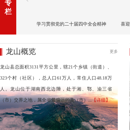
专
栏
学习贯彻党的二十届四中全会精神
喜迎
龙山概览
更多
龙山县总面积3131平方公里，辖21个乡镇（街道）、
323个村（社区），总人口61万人，常住人口48.18万
人。龙山位于湖南西北边陲，处于湘、鄂、渝三省
（市）交界之地，属全省最偏远的县（市）...
【详细】