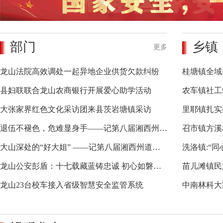
部门
乡镇
更多
龙山法院高效调处一起异地企业供货欠款纠纷
桂塘镇全域
县妇联联合龙山农商银行开展爱心助学活动
农车镇社工
大张家界红色文化采访团来县茨岩塘镇采访
退伍不褪色，危难显身手——记第八届湘西州道德模范张州
召市镇方溪
大山深处的“好大姐” ——记第八届湘西州道德模范向玉娥
洗洛镇:“
龙山公安彭盾：十七载藏蓝铸忠诚 初心如磐护万家
苗儿滩镇民
龙山23台校车接入省级智慧安全监管系统