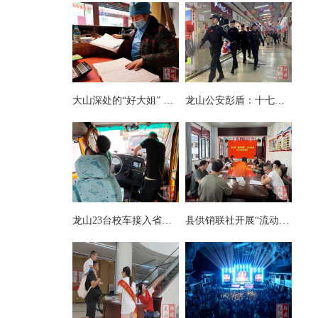
大山深处的“好大姐” ——记第八届湘西州道德模范向玉娥
龙山公安彭盾：十七载藏蓝铸忠诚 初心如磐护万家
龙山23台校车接入省级智慧安全监管系统
县供销联社开展“流动供销”业务及安全知识专项培训