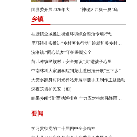
团县委开展2026年大学生暑期系列实践活动
“神秘湘西爽一夏”乌龙山首届洞穴摇滚音乐会唱响飞虎洞
乡镇
桂塘镇全域推进街道环境综合整治专项行动
里耶镇扎实推进“乡村著名行动” 绘就和美乡村新画卷
洗洛镇:“同心筑梦”守护暑期安全
苗儿滩镇民族村：安全知识“演”进孩子心里
中南林科大家居学院到龙山惹巴拉开展“三下乡”实践活动
大安乡翻身村阳光驿站开展非遗手工制作主题活动
深夜筑墙护民安（图）
咱果乡闻“汛”而动巡排查 全力应对持续强降雨天气
要闻
学习贯彻党的二十届四中全会精神