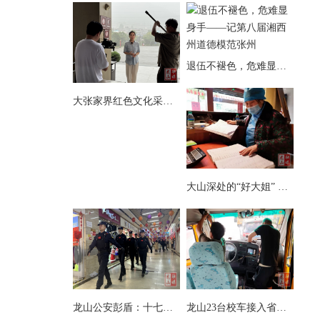
退伍不褪色，危难显身手——记第八届湘西州道德模范张州
大张家界红色文化采访团来县茨岩塘镇采访
大山深处的“好大姐” ——记第八届湘西州道德模范向玉娥
龙山公安彭盾：十七载藏蓝铸忠诚 初心如磐护万家
龙山23台校车接入省级智慧安全监管系统