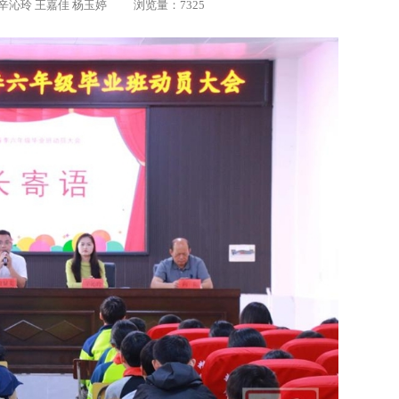
 作者：辛沁玲 王嘉佳 杨玉婷 浏览量：7325