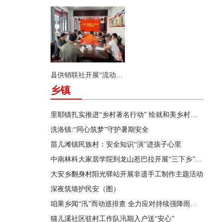
县供销联社开展“流动供销”业务及安全知识专项培训
乡镇
里耶镇扎实推进“乡村著名行动” 绘就和美乡村新画卷
洗洛镇:“同心筑梦”守护暑期安全
苗儿滩镇民族村：安全知识“演”进孩子心里
中南林科大家居学院到龙山惹巴拉开展“三下乡”实践活动
大安乡翻身村阳光驿站开展非遗手工制作主题活动
深夜筑墙护民安（图）
咱果乡闻“汛”而动巡排查 全力应对持续强降雨天气
猫儿溪社区驻村工作队汛期入户送“安心”