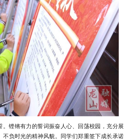
誓。铿锵有力的誓词振奋人心、回荡校园，充分展
、不负时光的精神风貌。同学们郑重签下成长承诺