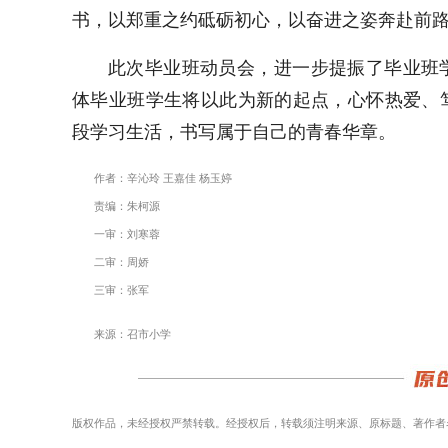
书，以郑重之约砥砺初心，以奋进之姿奔赴前
此次毕业班动员会，进一步提振了毕业班
体毕业班学生将以此为新的起点，心怀热爱、
段学习生活，书写属于自己的青春华章。
作者：辛沁玲 王嘉佳 杨玉婷
责编：朱柯源
一审：刘寒蓉
二审：周娇
三审：张军
来源：召市小学
版权作品，未经授权严禁转载。经授权后，转载须注明来源、原标题、著作者