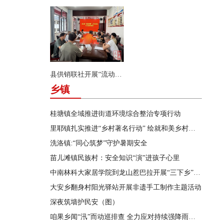
县供销联社开展“流动供销”业务及安全知识专项培训
乡镇
桂塘镇全域推进街道环境综合整治专项行动
里耶镇扎实推进“乡村著名行动” 绘就和美乡村新画卷
洗洛镇:“同心筑梦”守护暑期安全
苗儿滩镇民族村：安全知识“演”进孩子心里
中南林科大家居学院到龙山惹巴拉开展“三下乡”实践活动
大安乡翻身村阳光驿站开展非遗手工制作主题活动
深夜筑墙护民安（图）
咱果乡闻“汛”而动巡排查 全力应对持续强降雨天气