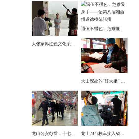
退伍不褪色，危难显身手——记第八届湘西州道德模范张州
大张家界红色文化采访团来县茨岩塘镇采访
大山深处的“好大姐” ——记第八届湘西州道德模范向玉娥
龙山公安彭盾：十七载藏蓝铸忠诚 初心如磐护万家
龙山23台校车接入省级智慧安全监管系统