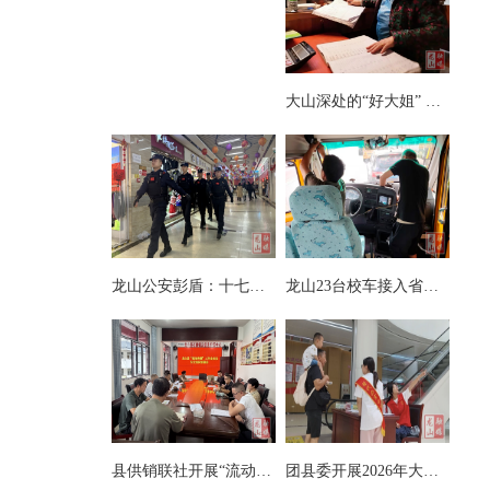
大山深处的“好大姐” ——记第八届湘西州道德模范向玉娥
龙山公安彭盾：十七载藏蓝铸忠诚 初心如磐护万家
龙山23台校车接入省级智慧安全监管系统
县供销联社开展“流动供销”业务及安全知识专项培训
团县委开展2026年大学生暑期系列实践活动