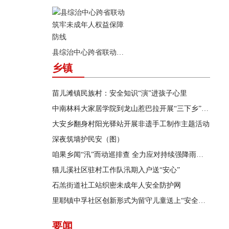
县综治中心跨省联动筑牢未成年人权益保障防线
乡镇
苗儿滩镇民族村：安全知识“演”进孩子心里
中南林科大家居学院到龙山惹巴拉开展“三下乡”实践活动
大安乡翻身村阳光驿站开展非遗手工制作主题活动
深夜筑墙护民安（图）
咱果乡闻“汛”而动巡排查 全力应对持续强降雨天气
猫儿溪社区驻村工作队汛期入户送“安心”
石羔街道社工站织密未成年人安全防护网
里耶镇中孚社区创新形式为留守儿童送上“安全知识课”
要闻