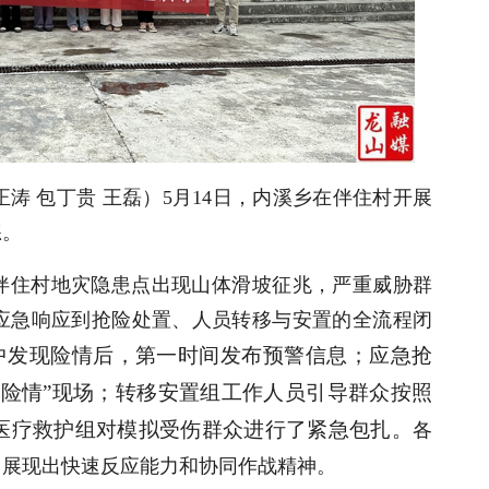
正涛 包丁贵 王磊）5月14日，内溪乡在伴住村开展
练。
伴住村地灾隐患点出现山体滑坡征兆，严重威胁群
应急响应到抢险处置、人员转移与安置的全流程闭
中发现险情后，第一时间发布预警信息；应急抢
“险情”现场；转移安置组工作人员引导群众按照
医疗救护组对模拟受伤群众进行了紧急包扎。
各
中展现出快速反应能力和协同作战精神。