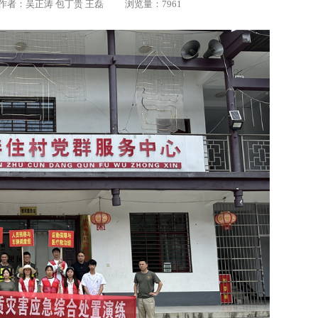
源 | 作者：吴正涛 包丁贵 王磊 浏览量：7961