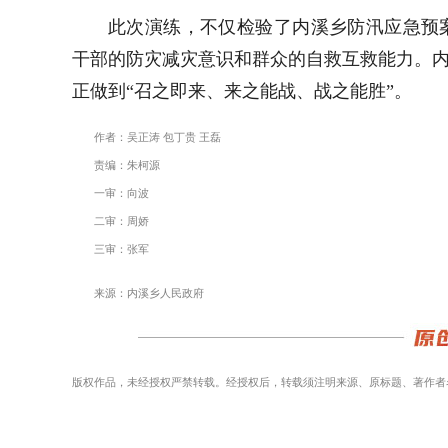
此次演练，不仅检验了内溪乡防汛应急预
干部的防灾减灾意识和群众的自救互救能力。内
正做到“召之即来、来之能战、战之能胜”。
作者：吴正涛 包丁贵 王磊
责编：朱柯源
一审：向波
二审：周娇
三审：张军
来源：内溪乡人民政府
版权作品，未经授权严禁转载。经授权后，转载须注明来源、原标题、著作者