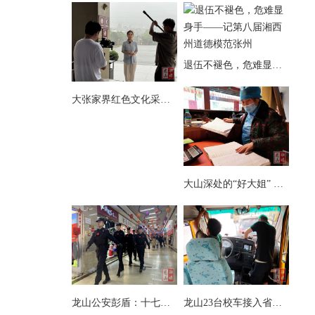
退伍不褪色，危难显身手——记第八届湘西州道德模范张州
大张家界红色文化采访团来县茨岩塘镇采访
大山深处的“好大姐” ——记第八届湘西州道德模范向玉娥
龙山公安彭盾：十七载藏蓝铸忠诚 初心如磐护万家
龙山23台校车接入省级智慧安全监管系统