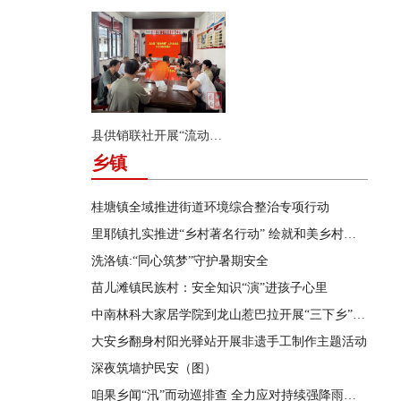
县供销联社开展“流动供销”业务及安全知识专项培训
乡镇
桂塘镇全域推进街道环境综合整治专项行动
里耶镇扎实推进“乡村著名行动” 绘就和美乡村新画卷
洗洛镇:“同心筑梦”守护暑期安全
苗儿滩镇民族村：安全知识“演”进孩子心里
中南林科大家居学院到龙山惹巴拉开展“三下乡”实践活动
大安乡翻身村阳光驿站开展非遗手工制作主题活动
深夜筑墙护民安（图）
咱果乡闻“汛”而动巡排查 全力应对持续强降雨天气