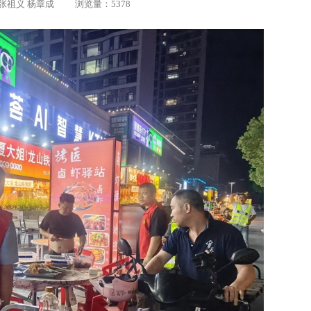
 作者：张祖义 杨章成 浏览量：5378