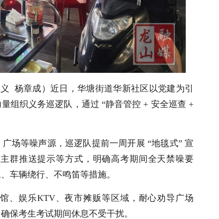
祖义 杨章成）
近日，华塘街道华新社区以党建为引
组织义务巡逻队，通过 “静音管控 + 安全巡查 +
广场等噪声源，巡逻队提前一周开展 “地毯式” 宣
业主群推送提示等方式，明确高考期间全天禁噪要
工、车辆绕行、不鸣笛等措施。
馆、娱乐KTV、夜市摊贩等区域，耐心劝导广场
，确保考生考试期间休息不受干扰。