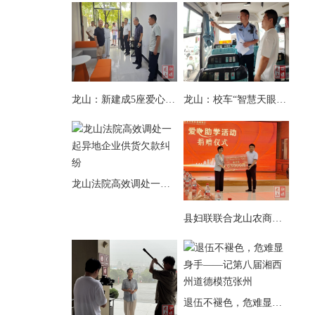
龙山：新建成5座爱心驿站 预计8月底投入使用
龙山：校车“智慧天眼”全覆盖 为山区开学路再上“安全锁”
龙山法院高效调处一起异地企业供货欠款纠纷
县妇联联合龙山农商银行开展爱心助学活动
退伍不褪色，危难显身手——记第八届湘西州道德模范张州