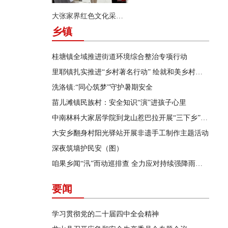
大张家界红色文化采访团来县茨岩塘镇采访
乡镇
桂塘镇全域推进街道环境综合整治专项行动
里耶镇扎实推进“乡村著名行动” 绘就和美乡村新画卷
洗洛镇:“同心筑梦”守护暑期安全
苗儿滩镇民族村：安全知识“演”进孩子心里
中南林科大家居学院到龙山惹巴拉开展“三下乡”实践活动
大安乡翻身村阳光驿站开展非遗手工制作主题活动
深夜筑墙护民安（图）
咱果乡闻“汛”而动巡排查 全力应对持续强降雨天气
要闻
学习贯彻党的二十届四中全会精神