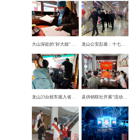
大山深处的“好大姐” ——记第八届湘西州道德模范向玉娥
龙山公安彭盾：十七载藏蓝铸忠诚 初心如磐护万家
龙山23台校车接入省级智慧安全监管系统
县供销联社开展“流动供销”业务及安全知识专项培训