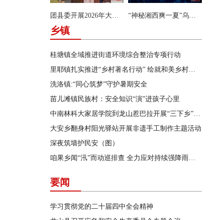
团县委开展2026年大学生暑期系列实践活动
“神秘湘西爽一夏”乌龙山首届洞穴摇滚音乐会唱响飞虎洞
乡镇
桂塘镇全域推进街道环境综合整治专项行动
里耶镇扎实推进“乡村著名行动” 绘就和美乡村新画卷
洗洛镇:“同心筑梦”守护暑期安全
苗儿滩镇民族村：安全知识“演”进孩子心里
中南林科大家居学院到龙山惹巴拉开展“三下乡”实践活动
大安乡翻身村阳光驿站开展非遗手工制作主题活动
深夜筑墙护民安（图）
咱果乡闻“汛”而动巡排查 全力应对持续强降雨天气
要闻
学习贯彻党的二十届四中全会精神