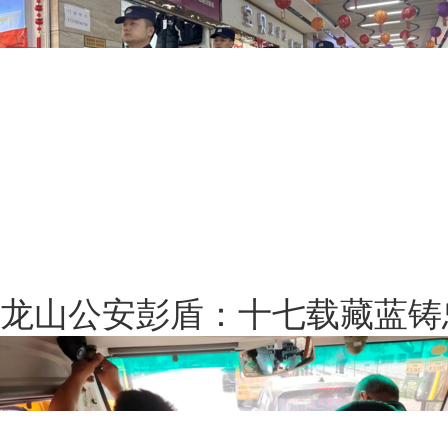
龙山公安彭盾：十七载藏蓝铸