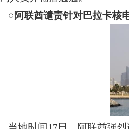
○
阿联酋谴责针对巴拉卡核
当地时间17日，阿联酋强