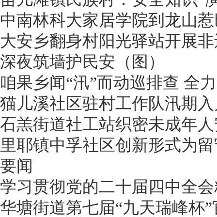
中南林科大家居学院到龙山惹
大安乡翻身村阳光驿站开展非
深夜筑墙护民安（图）
咱果乡闻“汛”而动巡排查 全
猫儿溪社区驻村工作队汛期入户
石羔街道社工站织密未成年人
里耶镇中孚社区创新形式为留
要闻
学习贯彻党的二十届四中全会
华塘街道第七届“九天瑞峰杯