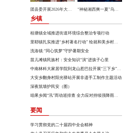
团县委开展2026年大学生暑期系列实践活动
“神秘湘西爽一夏”乌龙山首届洞穴摇滚音乐会唱响飞虎洞
乡镇
桂塘镇全域推进街道环境综合整治专项行动
里耶镇扎实推进“乡村著名行动” 绘就和美乡村新画卷
洗洛镇:“同心筑梦”守护暑期安全
苗儿滩镇民族村：安全知识“演”进孩子心里
中南林科大家居学院到龙山惹巴拉开展“三下乡”实践活动
大安乡翻身村阳光驿站开展非遗手工制作主题活动
深夜筑墙护民安（图）
咱果乡闻“汛”而动巡排查 全力应对持续强降雨天气
要闻
学习贯彻党的二十届四中全会精神