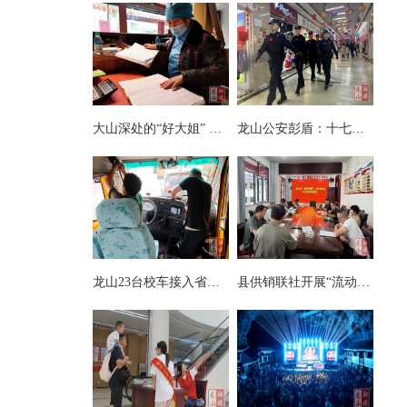
大山深处的“好大姐” ——记第八届湘西州道德模范向玉娥
龙山公安彭盾：十七载藏蓝铸忠诚 初心如磐护万家
龙山23台校车接入省级智慧安全监管系统
县供销联社开展“流动供销”业务及安全知识专项培训